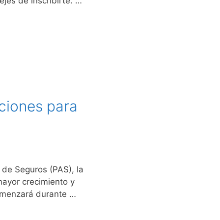
jes de inscribirte. …
pciones para
 de Seguros (PAS), la
mayor crecimiento y
comenzará durante …