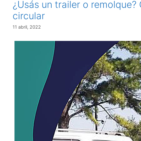
¿Usás un trailer o remolque?
circular
11 abril, 2022